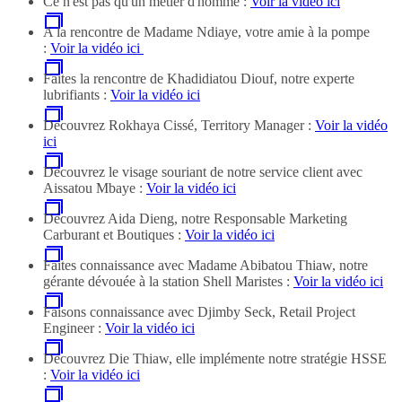
Ce n'est pas qu'un métier d'homme :
Voir la vidéo ici
A la rencontre de Madame Ndiaye, votre amie à la pompe
:
Voir la vidéo ici
Faites la rencontre de Khadidiatou Diouf, notre experte
lubrifiants :
Voir la vidéo ici
Découvrez Rokhaya Cissé, Territory Manager :
Voir la vidéo
ici
Découvrez le visage souriant de notre service client avec
Aissatou Mbaye :
Voir la vidéo ici
Découvrez Aida Dieng, notre Responsable Marketing
Carburant et Boutiques :
Voir la vidéo ici
Faites connaissance avec Madame Abibatou Thiaw, notre
gérante dévouée à la station Shell Maristes :
Voir la vidéo ici
Faisons connaissance avec Djimby Seck, Retail Project
Engineer :
Voir la vidéo ici
Découvrez Die Thiaw, elle implémente notre stratégie HSSE
:
Voir la vidéo ici