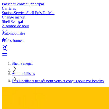
Passer au contenu principal
Carrières
Station-Service Shell Près De Moi
Change market
Shell Senegal
À propos de nous
Automobilistes
Professionnels
Shell Senegal
Automobilistes
Des lubrifiants pensés pour vous et conçus pour vos besoins