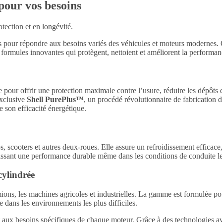
 pour vos besoins
tection et en longévité.
 pour répondre aux besoins variés des véhicules et moteurs modernes. 
 formules innovantes qui protègent, nettoient et améliorent la performa
pour offrir une protection maximale contre l’usure, réduire les dépôts 
 exclusive
Shell PurePlus™
, un procédé révolutionnaire de fabrication d
e son efficacité énergétique.
cooters et autres deux-roues. Elle assure un refroidissement efficace,
issant une performance durable même dans les conditions de conduite le
cylindrée
ions, les machines agricoles et industrielles. La gamme est formulée pou
e dans les environnements les plus difficiles.
 aux besoins spécifiques de chaque moteur. Grâce à des technologies ava